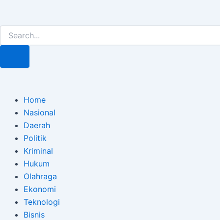
Lewati
Post
ke
navigation
Search
Search
konten
Home
Nasional
Daerah
Politik
Kriminal
Hukum
Olahraga
Ekonomi
Teknologi
Bisnis