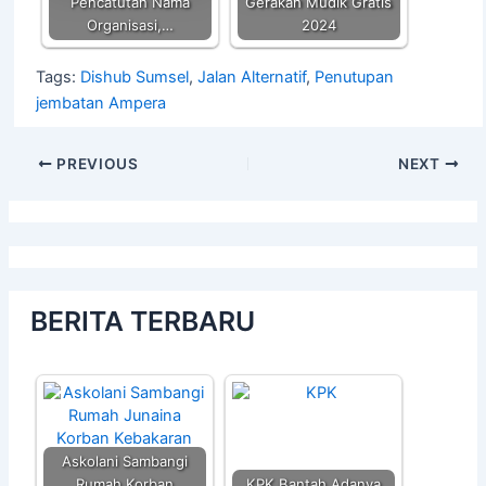
Pencatutan Nama
Gerakan Mudik Gratis
Organisasi,…
2024
Tags:
Dishub Sumsel
,
Jalan Alternatif
,
Penutupan
jembatan Ampera
PREVIOUS
NEXT
BERITA TERBARU
Askolani Sambangi
Rumah Korban
KPK Bantah Adanya