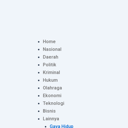
Lewati
Post
ke
navigation
konten
Home
Nasional
Daerah
Politik
Kriminal
Hukum
Olahraga
Ekonomi
Teknologi
Bisnis
Lainnya
Gaya Hidup