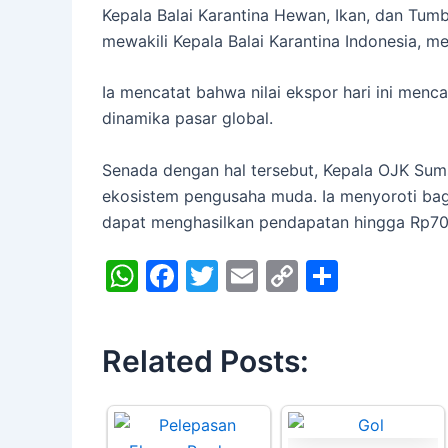
Kepala Balai Karantina Hewan, Ikan, dan Tum
mewakili Kepala Balai Karantina Indonesia, m
Ia mencatat bahwa nilai ekspor hari ini menca
dinamika pasar global.
Senada dengan hal tersebut, Kepala OJK Sum
ekosistem pengusaha muda. Ia menyoroti bag
dapat menghasilkan pendapatan hingga Rp700 
W
F
T
E
C
S
h
a
w
m
o
h
at
c
itt
ai
p
ar
Related Posts:
s
e
er
l
y
e
A
b
Li
p
o
n