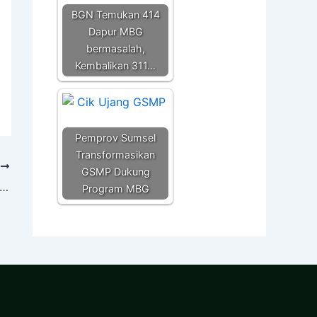
BGN Temukan 414
Dapur MBG
bermasalah,
Kembalikan 311…
Pemprov Sumsel
Transformasikan
T
GSMP Dukung
a Desa Kenten Laut Lega, Tegangan Listrik Ditingkatkan PLN
Program MBG