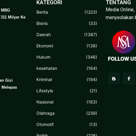
KATEGORI
TENTANG
Media Online,
r MBG
Berita
(1223)
menyediakan b
311 Milyar Ke
Bisnis
(33)
Daerah
(1387)
Ekonomi
(138)
Hukum
(346)
kesehatan
(164)
Kriminal
(194)
an Gizi
g Melepas
Lifestyle
(21)
Nasional
(183)
Olahraga
(239)
Otomotif
(13)
Politik
(228)