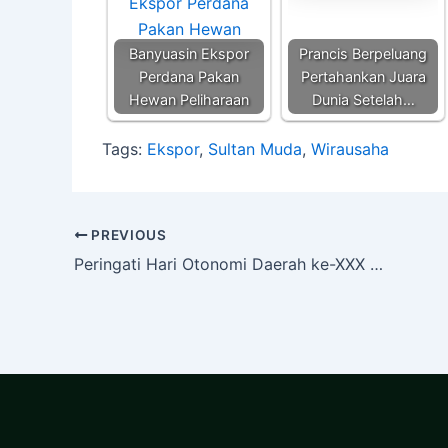
p
o
k
k
Banyuasin Ekspor
Prancis Berpeluang
Perdana Pakan
Pertahankan Juara
Hewan Peliharaan
Dunia Setelah…
Tags:
Ekspor
,
Sultan Muda
,
Wirausaha
PREVIOUS
Peringati Hari Otonomi Daerah ke-XXX Sekda Sumsel Sampaikan 6 Kunci Keberhasilan Pembangunan Nasional