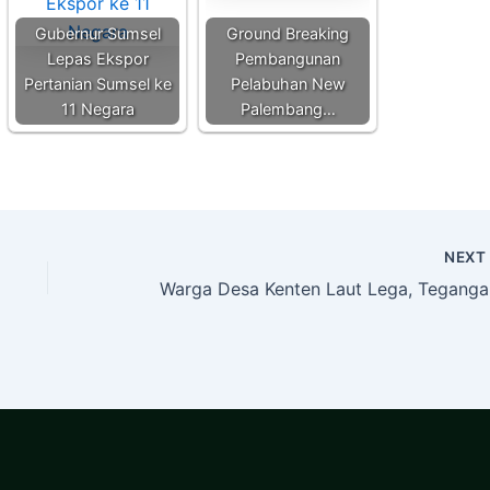
Gubernur Sumsel
Ground Breaking
Lepas Ekspor
Pembangunan
Pertanian Sumsel ke
Pelabuhan New
11 Negara
Palembang…
NEX
Warg