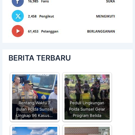
BERITA TERBARU
Rentang Waktu 7
Peduli Lingkungan
Bulan Polda Sumsel
Polda Sumsel Gelar
Ungkap 96 Kasus…
Program Belida