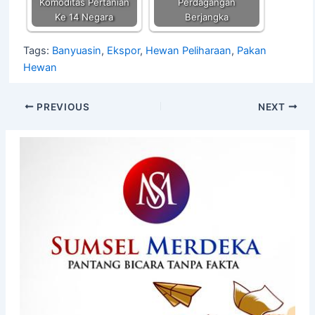
Komoditas Pertanian
Perdagangan
Ke 14 Negara
Berjangka
Tags:
Banyuasin
,
Ekspor
,
Hewan Peliharaan
,
Pakan
Hewan
PREVIOUS
NEXT