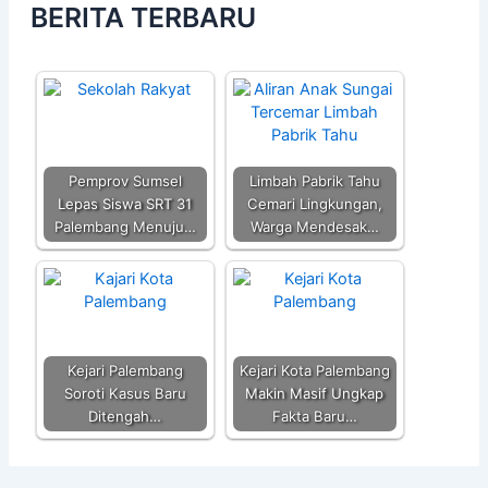
BERITA TERBARU
Pemprov Sumsel
Limbah Pabrik Tahu
Lepas Siswa SRT 31
Cemari Lingkungan,
Palembang Menuju…
Warga Mendesak…
Kejari Palembang
Kejari Kota Palembang
Soroti Kasus Baru
Makin Masif Ungkap
Ditengah…
Fakta Baru…