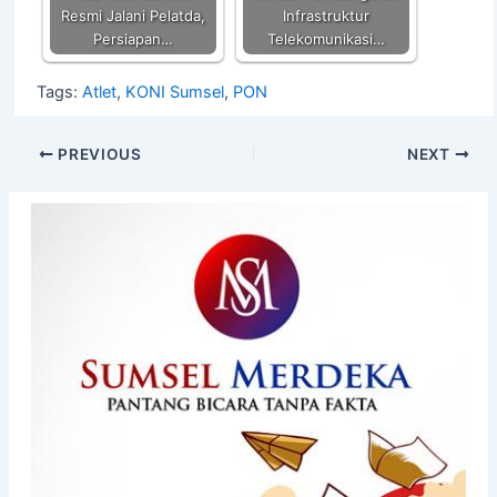
Resmi Jalani Pelatda,
Infrastruktur
Persiapan…
Telekomunikasi…
Tags:
Atlet
,
KONI Sumsel
,
PON
PREVIOUS
NEXT