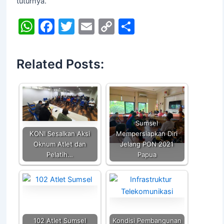
tuturnya.
W
F
T
E
C
S
h
a
w
m
o
h
at
c
itt
ai
p
ar
Related Posts:
s
e
er
l
y
e
A
b
Li
p
o
n
p
o
k
Sumsel
k
KONI Sesalkan Aksi
Mempersiapkan Diri
Oknum Atlet dan
Jelang PON 2021
Pelatih…
Papua
102 Atlet Sumsel
Kondisi Pembangunan