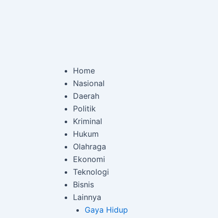
Lewati
Post
ke
navigation
konten
Home
Nasional
Daerah
Politik
Kriminal
Hukum
Olahraga
Ekonomi
Teknologi
Bisnis
Lainnya
Gaya Hidup