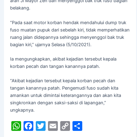
arah Jl Mayor Zen dan menyenggol bak truk fuso bagian
belakang.
“Pada saat motor korban hendak mendahului dump truk
fuso muatan pupuk dari sebelah kiri, tidak memperhatikan
ruang jalan didepannya sehingga menyenggol bak truk
bagian kiri,” ujarnya Selasa (5/10/2021).
Ia mengungkapkan, akibat kejadian tersebut kepala
korban pecah dan tangan kanannya patah.
“Akibat kejadian tersebut kepala korban pecah dan
tangan kanannya patah. Pengemudi fuso sudah kita
amankan untuk dimintai keterangannya dan akan kita
singkronkan dengan saksi-saksi di lapangan,”
ungkapnya.
W
F
T
E
C
S
h
a
w
m
o
h