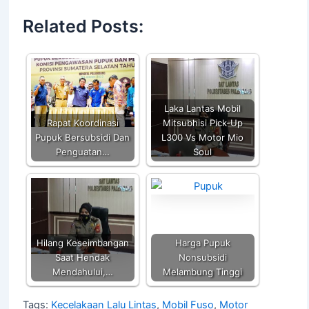
at
c
itt
ai
p
ar
Related Posts:
s
e
er
l
y
e
A
b
Li
p
o
n
p
o
k
Laka Lantas Mobil
k
Rapat Koordinasi
Mitsubhisi Pick-Up
Pupuk Bersubsidi Dan
L300 Vs Motor Mio
Penguatan…
Soul
Hilang Keseimbangan
Harga Pupuk
Saat Hendak
Nonsubsidi
Mendahului,…
Melambung Tinggi
Tags:
Kecelakaan Lalu Lintas
,
Mobil Fuso
,
Motor