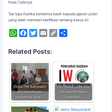
hoax,”tulisnya.
Tak lupa Kartika berterima kasih kepada jajaran polisi
yang telah memberi klarifikasi tentang kasus ini.
W
F
T
E
C
S
h
a
w
m
o
h
at
c
itt
ai
p
ar
Related Posts:
s
e
er
l
y
e
A
b
Li
p
o
n
p
o
k
k
Ketua PWI Banyuasin
IWO Muba : Jika Ada
Bersama Kuasa
Pencatutan Nama
Hukumnya Gelar…
Organisasi,…