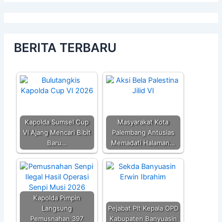
BERITA TERBARU
Kapolda Sumsel Cup
Masyarakat Kota
VI Ajang Mencari Bibit
Palembang Antusias
Baru…
Memadati Halaman…
Kapolda Pimpin
Langsung
Pejabat Plt Kepala OPD
Pemusnahan 397
Kabupaten Banyuasin