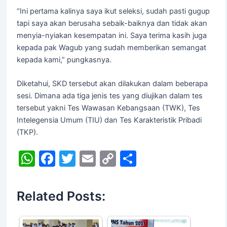
“Ini pertama kalinya saya ikut seleksi, sudah pasti gugup
tapi saya akan berusaha sebaik-baiknya dan tidak akan
menyia-nyiakan kesempatan ini. Saya terima kasih juga
kepada pak Wagub yang sudah memberikan semangat
kepada kami,” pungkasnya.
Diketahui, SKD tersebut akan dilakukan dalam beberapa
sesi. Dimana ada tiga jenis tes yang diujikan dalam tes
tersebut yakni Tes Wawasan Kebangsaan (TWK), Tes
Intelegensia Umum (TIU) dan Tes Karakteristik Pribadi
(TKP).
W
F
T
E
C
S
h
a
w
m
o
h
at
c
itt
ai
p
ar
Related Posts:
s
e
er
l
y
e
A
b
Li