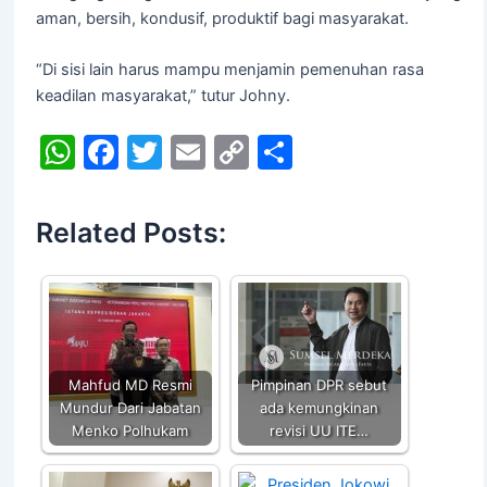
aman, bersih, kondusif, produktif bagi masyarakat.
“Di sisi lain harus mampu menjamin pemenuhan rasa
keadilan masyarakat,” tutur Johny.
W
F
T
E
C
S
h
a
w
m
o
h
at
c
itt
ai
p
ar
Related Posts:
s
e
er
l
y
e
A
b
Li
p
o
n
p
o
k
k
Mahfud MD Resmi
Pimpinan DPR sebut
Mundur Dari Jabatan
ada kemungkinan
Menko Polhukam
revisi UU ITE…