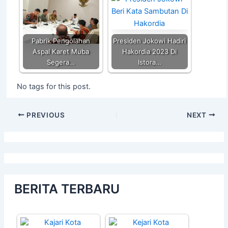
Pabrik Pengolahan
Presiden Jokowi Hadiri
Aspal Karet Muba
Hakordia 2023 Di
Segera…
Istora…
No tags for this post.
PREVIOUS
NEXT
BERITA TERBARU