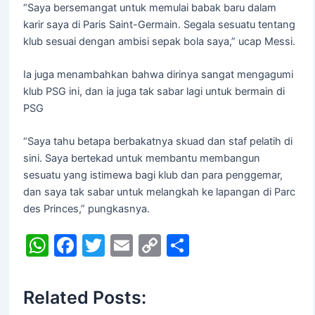
“Saya bersemangat untuk memulai babak baru dalam
karir saya di Paris Saint-Germain. Segala sesuatu tentang
klub sesuai dengan ambisi sepak bola saya,” ucap Messi.
Ia juga menambahkan bahwa dirinya sangat mengagumi
klub PSG ini, dan ia juga tak sabar lagi untuk bermain di
PSG
“Saya tahu betapa berbakatnya skuad dan staf pelatih di
sini. Saya bertekad untuk membantu membangun
sesuatu yang istimewa bagi klub dan para penggemar,
dan saya tak sabar untuk melangkah ke lapangan di Parc
des Princes,” pungkasnya.
W
F
T
E
C
S
h
a
w
m
o
h
at
c
itt
ai
p
ar
Related Posts:
s
e
er
l
y
e