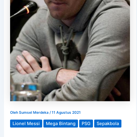
Oleh
Sumsel Merdeka
/
11 Agustus 2021
Lionel Messi
Mega Bintang
PSG
Sepakbola