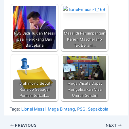
A
b
Li
p
o
n
p
o
k
k
PSG Jadi Tujuan Messi
Messi di Persimpangan
Usai Hengkang Dari
Karier, Mascherano
Barcelona
Tak Berani…
Ibrahimovic Sebut
Mega Wisata Dapat
Ronaldo Sebagai
Mengeluarkan Visa
Pemain terbaik…
Umrah Sendiri
Tags:
Lionel Messi
,
Mega Bintang
,
PSG
,
Sepakbola
PREVIOUS
NEXT