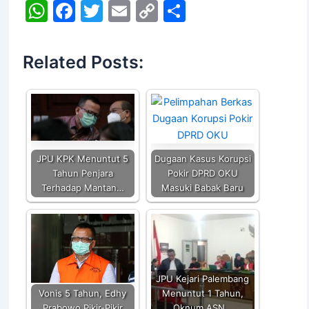
W
F
T
E
C
S
h
a
w
m
o
h
at
c
itt
ai
p
ar
Related Posts:
s
e
er
l
y
e
A
b
Li
p
o
n
p
o
k
k
JPU KPK Menuntut 5
Dugaan Kasus Korupsi
Tahun Penjara
Pokir DPRD OKU
Terhadap Mantan…
Masuki Babak Baru
JPU Kejari Palembang
Vonis 5 Tahun, Edhy
Menuntut 1 Tahun,
Prabowo Pikir-Pikir
Oknum ASN…