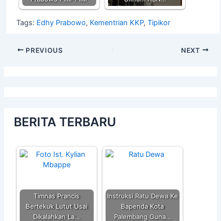
Tags:
Edhy Prabowo
,
Kementrian KKP
,
Tipikor
PREVIOUS
NEXT
BERITA TERBARU
Timnas Prancis
Instruksi Ratu Dewa Ke
Bertekuk Lutut Usai
Bapenda Kota
Dikalahkan La…
Palembang Guna…