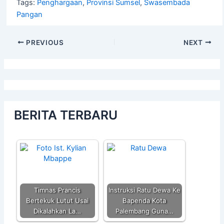
Tags:
Penghargaan
,
Provinsi Sumsel
,
Swasembada
Pangan
PREVIOUS
NEXT
BERITA TERBARU
Timnas Prancis
Instruksi Ratu Dewa Ke
Bertekuk Lutut Usai
Bapenda Kota
Dikalahkan La…
Palembang Guna…