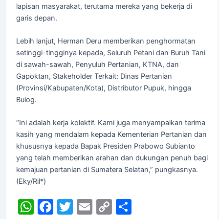
lapisan masyarakat, terutama mereka yang bekerja di
garis depan.
Lebih lanjut, Herman Deru memberikan penghormatan
setinggi-tingginya kepada, Seluruh Petani dan Buruh Tani
di sawah-sawah, Penyuluh Pertanian, KTNA, dan
Gapoktan, Stakeholder Terkait: Dinas Pertanian
(Provinsi/Kabupaten/Kota), Distributor Pupuk, hingga
Bulog.
“Ini adalah kerja kolektif. Kami juga menyampaikan terima
kasih yang mendalam kepada Kementerian Pertanian dan
khususnya kepada Bapak Presiden Prabowo Subianto
yang telah memberikan arahan dan dukungan penuh bagi
kemajuan pertanian di Sumatera Selatan,” pungkasnya.
(Eky/Ril*)
W
F
T
E
C
S