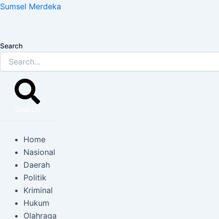
Lewati
Post
Sumsel Merdeka
ke
navigation
konten
Search
Search
Home
Nasional
Daerah
Politik
Kriminal
Hukum
Olahraga