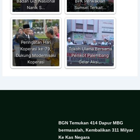
Badan Gizi Nasional
BPK Perwakilan
Nanik S…
Sumsel Terkait…
Peringatan Hari
Koperasi ke-79,
Tokoh Ulama Bersama
Dukung Modernisasi
Pemkot Palembang
Koperasi
Gelar Aksi…
BGN Temukan 414 Dapur MBG
bermasalah, Kembalikan 311 Milyar
Ke Kas Negara