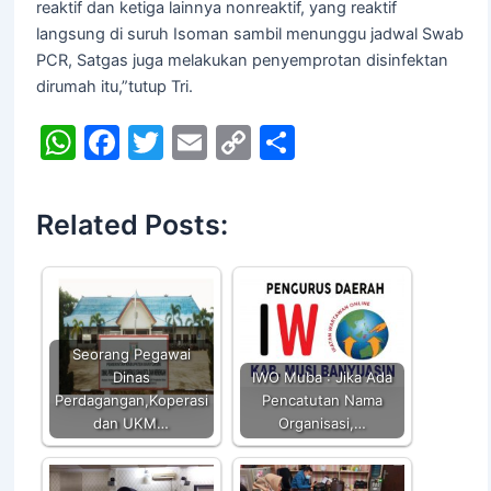
reaktif dan ketiga lainnya nonreaktif, yang reaktif
langsung di suruh Isoman sambil menunggu jadwal Swab
PCR, Satgas juga melakukan penyemprotan disinfektan
dirumah itu,”tutup Tri.
W
F
T
E
C
S
h
a
w
m
o
h
at
c
itt
ai
p
ar
Related Posts:
s
e
er
l
y
e
A
b
Li
p
o
n
p
o
k
Seorang Pegawai
k
Dinas
IWO Muba : Jika Ada
Perdagangan,Koperasi
Pencatutan Nama
dan UKM…
Organisasi,…