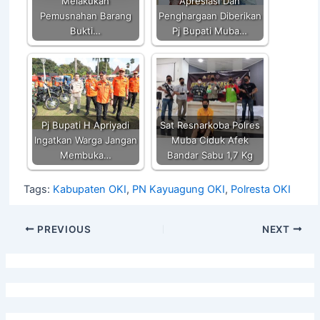
k
Melakukan
Apresiasi Dan
Pemusnahan Barang
Penghargaan Diberikan
Bukti…
Pj Bupati Muba…
Pj Bupati H Apriyadi
Sat Resnarkoba Polres
Ingatkan Warga Jangan
Muba Ciduk Afek
Membuka…
Bandar Sabu 1,7 Kg
Tags:
Kabupaten OKI
,
PN Kayuagung OKI
,
Polresta OKI
PREVIOUS
NEXT