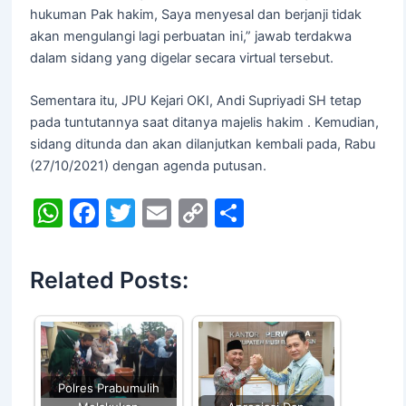
hukuman Pak hakim, Saya menyesal dan berjanji tidak
akan mengulangi lagi perbuatan ini,” jawab terdakwa
dalam sidang yang digelar secara virtual tersebut.
Sementara itu, JPU Kejari OKI, Andi Supriyadi SH tetap
pada tuntutannya saat ditanya majelis hakim . Kemudian,
sidang ditunda dan akan dilanjutkan kembali pada, Rabu
(27/10/2021) dengan agenda putusan.
W
F
T
E
C
S
h
a
w
m
o
h
at
c
itt
ai
p
ar
Related Posts:
s
e
er
l
y
e
A
b
Li
p
o
n
p
o
k
Polres Prabumulih