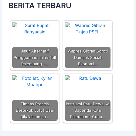
BERITA TERBARU
Jalur Alternatif
Wapres Gibran Soroti
Penggunaan Jalan Toll
Dampak Sosial
Palembang -…
Ekonomi…
Timnas Prancis
Instruksi Ratu Dewa Ke
Bertekuk Lutut Usai
Bapenda Kota
Dikalahkan La…
Palembang Guna…