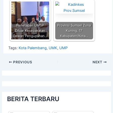
Penetapan UMSP
Provinsi Sumsel Zona
Diluar Kesepakatan
Kuning, 17
Dewan Pengupahan…
Kabupaten/Kota…
Tags:
Kota Palembang
,
UMK
,
UMP
PREVIOUS
NEXT
BERITA TERBARU