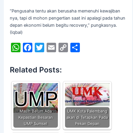
“Pengusaha tentu akan berusaha memenuhi kewajiban
nya, tapi di mohon pengertian saat ini apalagi pada tahun
depan ekonomi belum begitu recovery,” pungkasnya.
(Iqbal)
W
F
T
E
C
S
h
a
w
m
o
h
at
c
itt
ai
p
ar
Related Posts:
s
e
er
l
y
e
A
b
Li
p
o
n
p
o
k
k
Masih Belum Ada
UMK Kota Palembang
Kepastian Besaran
akan di Tetapkan Pada
UMP Sumsel
Pekan Depan