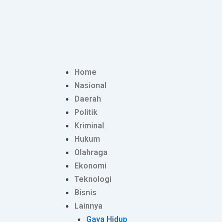
Lewati
Post
ke
navigation
konten
Home
Nasional
Daerah
Politik
Kriminal
Hukum
Olahraga
Ekonomi
Teknologi
Bisnis
Lainnya
Gaya Hidup