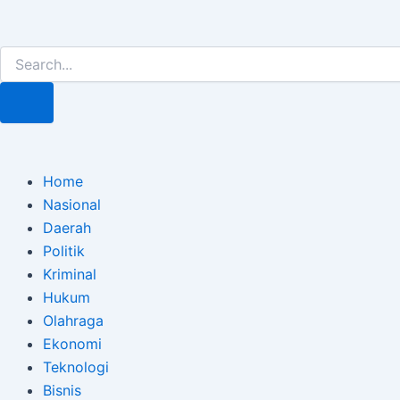
Lewati
Post
ke
navigation
Search
Search
konten
Home
Nasional
Daerah
Politik
Kriminal
Hukum
Olahraga
Ekonomi
Teknologi
Bisnis