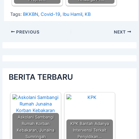
Tags:
BKKBN
,
Covid-19
,
Ibu Hamil
,
KB
PREVIOUS
NEXT
BERITA TERBARU
Askolani Sambangi
Rumah Korban
KPK Bantah Adanya
Kebakaran, Junaina
Intervensi Terkait
Sumringah
Penyidikan…