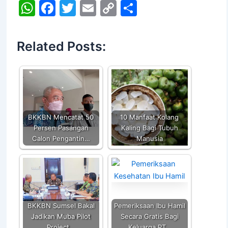
W
F
T
E
C
S
h
a
w
m
o
h
at
c
itt
ai
p
ar
Related Posts:
s
e
er
l
y
e
A
b
Li
p
o
n
p
o
k
k
BKKBN Mencatat 50
10 Manfaat Kolang
Persen Pasangan
Kaling Bagi Tubuh
Calon Pengantin…
Manusia
BKKBN Sumsel Bakal
Pemeriksaan Ibu Hamil
Jadikan Muba Pilot
Secara Gratis Bagi
Project…
Keluarga PT…