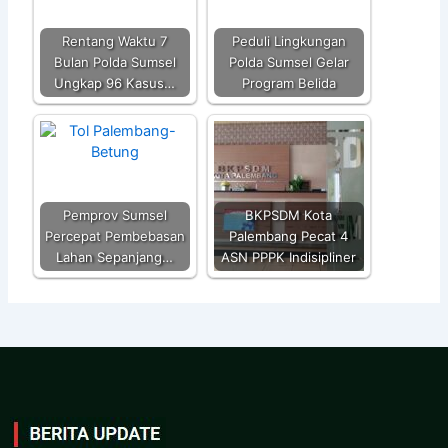
Rentang Waktu 7
Peduli Lingkungan
Bulan Polda Sumsel
Polda Sumsel Gelar
Ungkap 96 Kasus…
Program Belida
Pemprov Sumsel
BKPSDM Kota
Percepat Pembebasan
Palembang Pecat 4
Lahan Sepanjang…
ASN PPPK Indisipliner