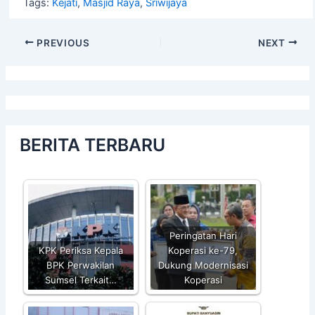
Tags:
Kejati
,
Masjid Raya
,
Sriwijaya
PREVIOUS
NEXT
BERITA TERBARU
Peringatan Hari
KPK Periksa Kepala
Koperasi ke-79,
BPK Perwakilan
Dukung Modernisasi
Sumsel Terkait…
Koperasi