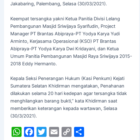
Jakabaring, Palembang, Selasa (30/03/2021).
Keempat tersangka yakni Ketua Panitia Divisi Lelang
Pembangunan Masjid Sriwijaya Syarifudin, Project
Manager PT Brantas Abipraya-PT Yodya Karya Yudi
Arminto, Kerjasama Operasional (KSO) PT Brantas
Abipraya-PT Yodya Karya Dwi Kridayani, dan Ketua
Umum Panitia Pembangunan Masjid Raya Sriwijaya 2015-
2018 Eddy Hermanto.
Kepala Seksi Penerangan Hukum (Kasi Penkum) Kejati
Sumatera Selatan Khidirman mengatakan, Penahanan
dilakukan selama 20 hari kedepan agar tersangka tidak
menghilangkan barang bukti,” kata Khidirman saat
memberikan keterangan kepada wartawan, Selasa
(30/3/2021).
W
F
T
E
C
S