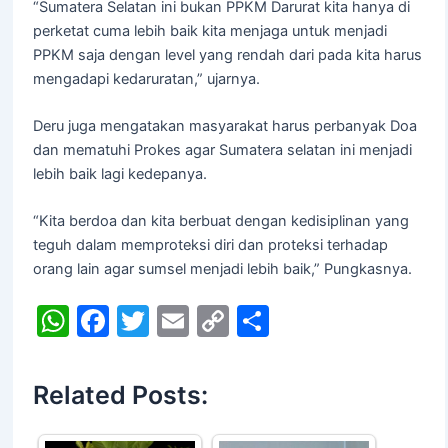
“Sumatera Selatan ini bukan PPKM Darurat kita hanya di
perketat cuma lebih baik kita menjaga untuk menjadi
PPKM saja dengan level yang rendah dari pada kita harus
mengadapi kedaruratan,” ujarnya.
Deru juga mengatakan masyarakat harus perbanyak Doa
dan mematuhi Prokes agar Sumatera selatan ini menjadi
lebih baik lagi kedepanya.
“Kita berdoa dan kita berbuat dengan kedisiplinan yang
teguh dalam memproteksi diri dan proteksi terhadap
orang lain agar sumsel menjadi lebih baik,” Pungkasnya.
W
F
T
E
C
S
h
a
w
m
o
h
at
c
itt
ai
p
ar
Related Posts:
s
e
er
l
y
e