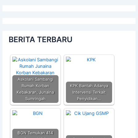
BERITA TERBARU
Askolani Sambangi
Rumah Korban
KPK Bantah Adanya
Kebakaran, Junaina
Intervensi Terkait
Sumringah
Penyidikan…
BGN Temukan 414