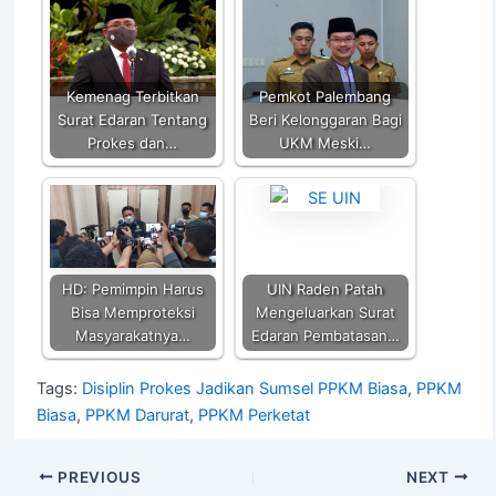
A
b
Li
p
o
n
p
o
k
k
Kemenag Terbitkan
Pemkot Palembang
Surat Edaran Tentang
Beri Kelonggaran Bagi
Prokes dan…
UKM Meski…
HD: Pemimpin Harus
UIN Raden Patah
Bisa Memproteksi
Mengeluarkan Surat
Masyarakatnya…
Edaran Pembatasan…
Tags:
Disiplin Prokes Jadikan Sumsel PPKM Biasa
,
PPKM
Biasa
,
PPKM Darurat
,
PPKM Perketat
PREVIOUS
NEXT