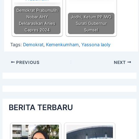
Demokrat Prabumulih
Nobar AHY
Jodhi, Ketum PP IWO
Deklarasikan Anies
Surati Gubernur
Capres 2024
Sumsel
Tags:
Demokrat
,
Kemenkumham
,
Yassona laoly
PREVIOUS
NEXT
BERITA TERBARU