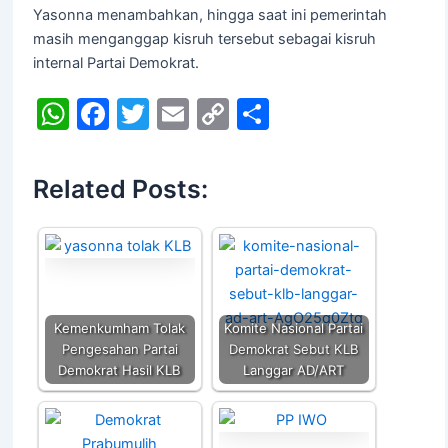
Yasonna menambahkan, hingga saat ini pemerintah
masih menganggap kisruh tersebut sebagai kisruh
internal Partai Demokrat.
W
F
T
E
C
S
h
a
w
m
o
h
at
c
itt
ai
p
ar
Related Posts:
s
e
er
l
y
e
A
b
Li
p
o
n
p
o
k
k
Kemenkumham Tolak
Komite Nasional Partai
Pengesahan Partai
Demokrat Sebut KLB
Demokrat Hasil KLB
Langgar AD/ART