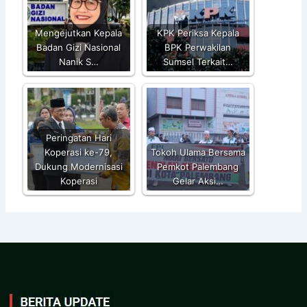
Mengejutkan Kepala
KPK Periksa Kepala
Badan Gizi Nasional
BPK Perwakilan
Nanik S…
Sumsel Terkait…
Peringatan Hari
Koperasi ke-79,
Tokoh Ulama Bersama
Dukung Modernisasi
Pemkot Palembang
Koperasi
Gelar Aksi…