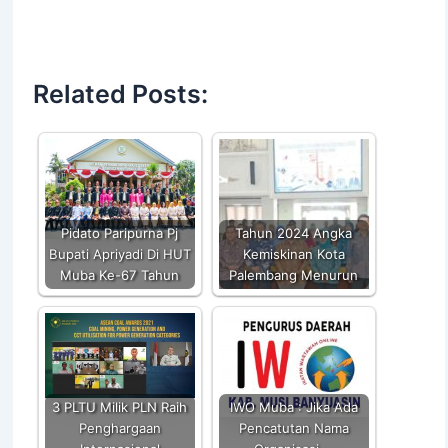
Related Posts:
Pidato Paripurna Pj
Tahun 2024 Angka
Bupati Apriyadi Di HUT
Kemiskinan Kota
Muba Ke-67 Tahun
Palembang Menurun
3 PLTU Milik PLN Raih
IWO Muba : Jika Ada
Penghargaan
Pencatutan Nama