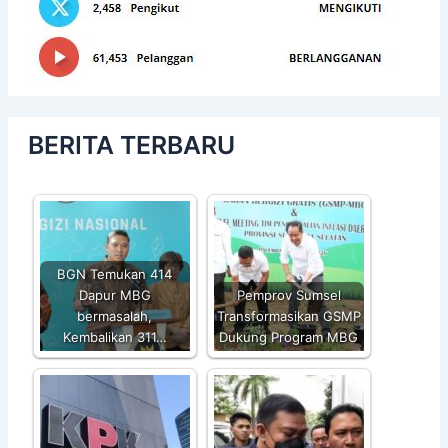
BERITA TERBARU
BGN Temukan 414
Dapur MBG
Pemprov Sumsel
bermasalah,
Transformasikan GSMP
Kembalikan 311…
Dukung Program MBG