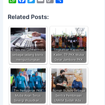
h
a
w
m
o
h
at
c
itt
ai
p
ar
Related Posts:
s
e
er
l
y
e
A
b
Li
p
o
n
p
o
k
k
5 tips menjadikan hobi
Tingkatkan Kapasitas
sebagai ladang bisnis
Kader, TP PKK Muba
menguntungkan
Gelar Jambore PKK
Tim Penggerak PKK
Rumah BUMN Sebagai
Muba Akan Terus
Sentra Pembinaan
Sinergi Wujudkan…
UMKM Sudah Ada…