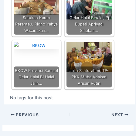
p
o
n
p
o
k
k
Satukan Kaum
Gelar Halal Bihalal, Pj
Perantau, Ridho Yahya
Bupati Apriyadi
Wacanakan…
Siapkan…
BKOW Provinsi Sumsel
Jalin Silaturahmi, TP-
Gelar Halal Bi Halal
PKK Muba Adakan
Jalin…
Arisan Rutin
No tags for this post.
PREVIOUS
NEXT