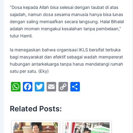
“Dosa kepada Allah bisa selesai dengan taubat di atas
sajadah, namun dosa sesama manusia hanya bisa lunas
dengan saling memaafkan secara langsung. Halal Bihalal
adalah momen mengakui kesalahan tanpa pembelaan,”
tutur Hamli.
Ia menegaskan bahwa organisasi IKLS bersifat terbuka
bagi masyarakat dan efektif sebagai wadah mempererat
hubungan antarkeluarga tanpa harus mendatangi rumah
satu per satu. (Eky)
W
F
T
E
C
S
h
a
w
m
o
h
at
c
itt
ai
p
ar
Related Posts:
s
e
er
l
y
e
A
b
Li