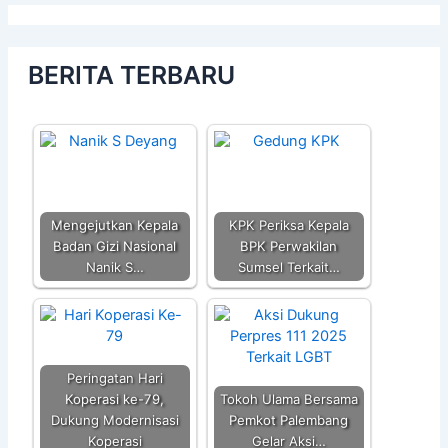
BERITA TERBARU
Mengejutkan Kepala
KPK Periksa Kepala
Badan Gizi Nasional
BPK Perwakilan
Nanik S…
Sumsel Terkait…
Peringatan Hari
Koperasi ke-79,
Tokoh Ulama Bersama
Dukung Modernisasi
Pemkot Palembang
Koperasi
Gelar Aksi…