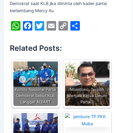
Demokrat saat KLB jika diminta oleh kader partai
berlambang Mercy itu.
W
F
T
E
C
S
h
a
w
m
o
h
at
c
itt
ai
p
ar
Related Posts:
s
e
er
l
y
e
A
b
Li
p
o
n
p
o
k
k
Komite Nasional Partai
Moeldoko, Terpilih
Demokrat Sebut KLB
Menjadi Ketua Umum
Langgar AD/ART
Partai…