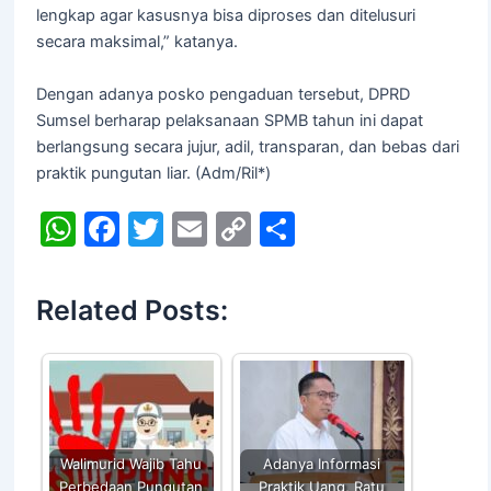
lengkap agar kasusnya bisa diproses dan ditelusuri
secara maksimal,” katanya.
Dengan adanya posko pengaduan tersebut, DPRD
Sumsel berharap pelaksanaan SPMB tahun ini dapat
berlangsung secara jujur, adil, transparan, dan bebas dari
praktik pungutan liar. (Adm/Ril*)
W
F
T
E
C
S
h
a
w
m
o
h
at
c
itt
ai
p
ar
Related Posts:
s
e
er
l
y
e
A
b
Li
p
o
n
p
o
k
k
Walimurid Wajib Tahu
Adanya Informasi
Perbedaan Pungutan
Praktik Uang, Ratu