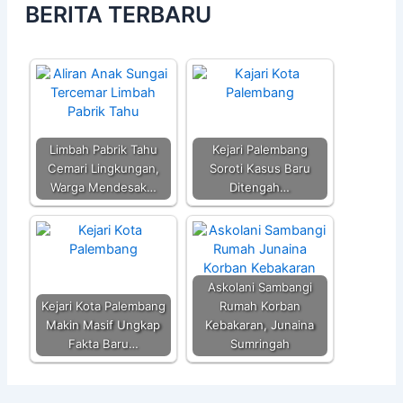
BERITA TERBARU
Limbah Pabrik Tahu
Kejari Palembang
Cemari Lingkungan,
Soroti Kasus Baru
Warga Mendesak…
Ditengah…
Askolani Sambangi
Kejari Kota Palembang
Rumah Korban
Makin Masif Ungkap
Kebakaran, Junaina
Fakta Baru…
Sumringah