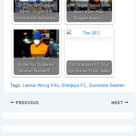
k
SFC Persembahkan
KPK Tegas Sebut Miliki
Kemenangan 2-0
Bukti Kuat Atas
Untuk Kado Istimewa…
Dugaan Kasus…
Rumah Pribadi
Gubernur Sulawesi
Tim Sriwijaya FC Tour
Selatan Nonaktif…
Ujicoba ke Pulau Jawa
Tags:
Laskar Wong Kito
,
Sriwijaya FC
,
Sumatera Selatan
PREVIOUS
NEXT