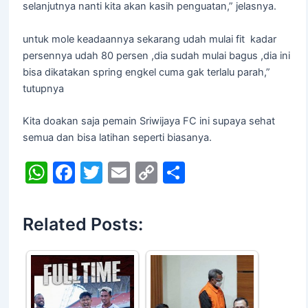
selanjutnya nanti kita akan kasih penguatan,” jelasnya.
untuk mole keadaannya sekarang udah mulai fit kadar
persennya udah 80 persen ,dia sudah mulai bagus ,dia ini
bisa dikatakan spring engkel cuma gak terlalu parah,”
tutupnya
Kita doakan saja pemain Sriwijaya FC ini supaya sehat
semua dan bisa latihan seperti biasanya.
W
F
T
E
C
S
h
a
w
m
o
h
at
c
itt
ai
p
ar
Related Posts:
s
e
er
l
y
e
A
b
Li
p
o
n
p
o
k