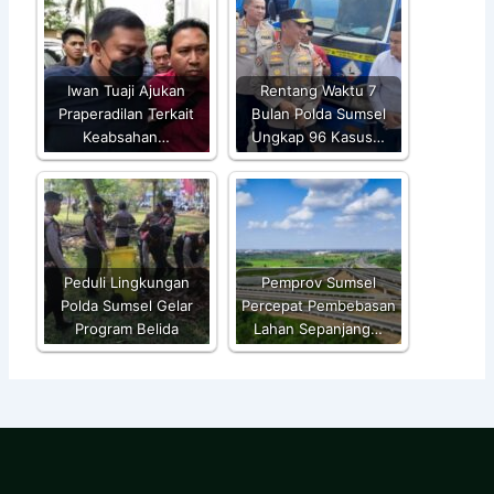
Iwan Tuaji Ajukan
Rentang Waktu 7
Praperadilan Terkait
Bulan Polda Sumsel
Keabsahan…
Ungkap 96 Kasus…
Peduli Lingkungan
Pemprov Sumsel
Polda Sumsel Gelar
Percepat Pembebasan
Program Belida
Lahan Sepanjang…