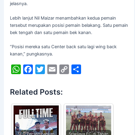
jelasnya.
Lebih lanjut Nil Maizar menambahkan kedua pemain
tersebut merupakan posisi pemain belakang. Satu pemain
bek tengah dan satu pemain bek kanan.
“Posisi mereka satu Center back satu lagi wing back
kanan,” pungkasnya.
W
F
T
E
C
S
h
a
w
m
o
h
at
c
itt
ai
p
ar
Related Posts:
s
e
er
l
y
e
A
b
Li
p
o
n
p
o
k
SFC Persembahkan
Sriwijaya FC di Tahan