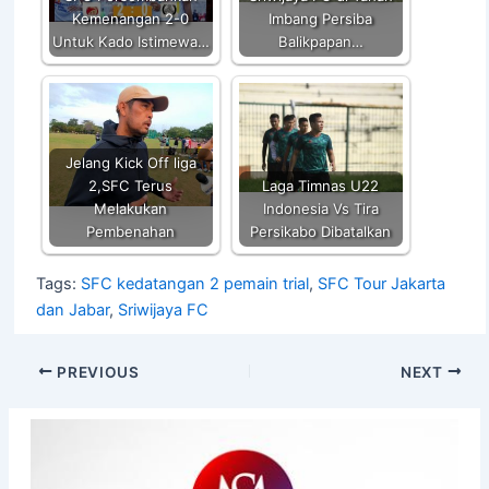
k
Kemenangan 2-0
Imbang Persiba
Untuk Kado Istimewa…
Balikpapan…
Jelang Kick Off liga
2,SFC Terus
Laga Timnas U22
Melakukan
Indonesia Vs Tira
Pembenahan
Persikabo Dibatalkan
Tags:
SFC kedatangan 2 pemain trial
,
SFC Tour Jakarta
dan Jabar
,
Sriwijaya FC
PREVIOUS
NEXT