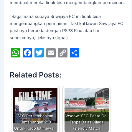
membuat mereka tidak bisa mengembangkan permainan.
“Bagaimana supaya Sriwijaya FC ini tidak bisa
mengembangkan permainan. Taktikal lawan Sriwijaya FC
pastinya berbeda dengan PSPS Riau atau tim
sebelumnya,” jelasnya.(Iqbal)
W
F
T
E
C
S
h
a
w
m
o
h
at
c
itt
ai
p
ar
Related Posts:
s
e
er
l
y
e
A
b
Li
p
o
n
p
o
k
k
SFC Persembahkan
Wooow..SFC Pesta Gol
Kemenangan 2-0
Tanpa Balas Dilaga
Untuk Kado Istimewa…
Friendly Match