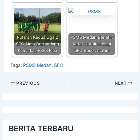
Putaran Kedua Liga 2
PSMS Medan Berlatih
SFC Akan Bertandang
Ketat Untuk Hadapi
Kemarkas PSPS Riau
SFC Besok malam
Tags:
PSMS Medan
,
SFC
PREVIOUS
NEXT
BERITA TERBARU