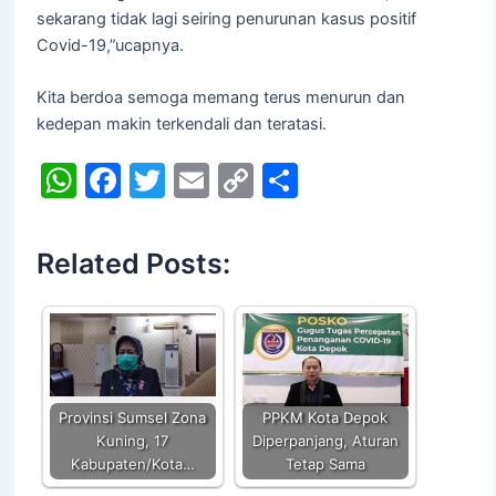
sekarang tidak lagi seiring penurunan kasus positif
Covid-19,”ucapnya.
Kita berdoa semoga memang terus menurun dan
kedepan makin terkendali dan teratasi.
W
F
T
E
C
S
h
a
w
m
o
h
at
c
itt
ai
p
ar
Related Posts:
s
e
er
l
y
e
A
b
Li
p
o
n
p
o
k
k
Provinsi Sumsel Zona
PPKM Kota Depok
Kuning, 17
Diperpanjang, Aturan
Kabupaten/Kota…
Tetap Sama