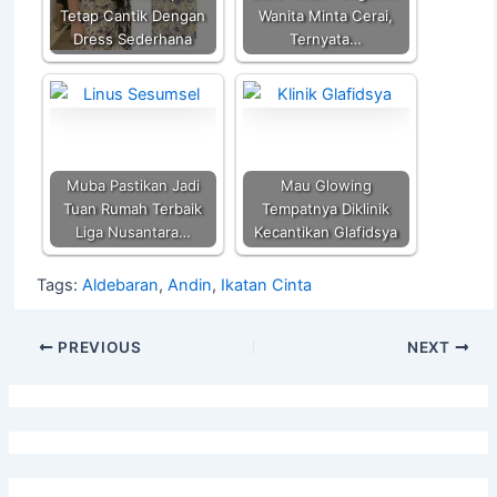
k
Tetap Cantik Dengan
Wanita Minta Cerai,
Dress Sederhana
Ternyata…
Muba Pastikan Jadi
Mau Glowing
Tuan Rumah Terbaik
Tempatnya Diklinik
Liga Nusantara…
Kecantikan Glafidsya
Tags:
Aldebaran
,
Andin
,
Ikatan Cinta
PREVIOUS
NEXT