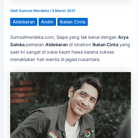
Oleh
Sumsel Merdeka
/
5 Maret 2021
Aldebaran
Andin
Ikatan Cinta
Sumselmerdeka.com, Siapa yang tak kenal dengan
Arya
Saloka
pemeran
Aldebaran
di sinetron
Ikatan Cinta
yang
saat ini sangat di sukai kaum hawa karena sukses
menaklukan hati wanita di jagad nusantara.