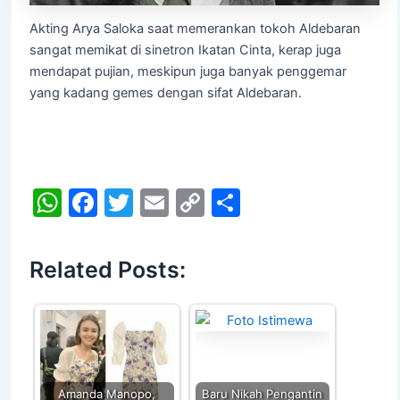
Akting Arya Saloka saat memerankan tokoh Aldebaran
sangat memikat di sinetron Ikatan Cinta, kerap juga
mendapat pujian, meskipun juga banyak penggemar
yang kadang gemes dengan sifat Aldebaran.
W
F
T
E
C
S
h
a
w
m
o
h
at
c
itt
ai
p
ar
Related Posts:
s
e
er
l
y
e
A
b
Li
p
o
n
p
o
k
Amanda Manopo,
Baru Nikah Pengantin