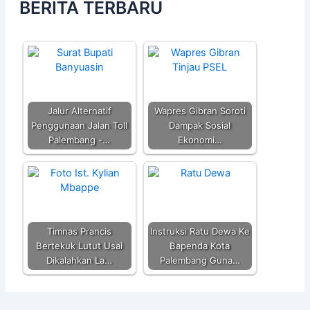
BERITA TERBARU
Jalur Alternatif
Wapres Gibran Soroti
Penggunaan Jalan Toll
Dampak Sosial
Palembang -…
Ekonomi…
Timnas Prancis
Instruksi Ratu Dewa Ke
Bertekuk Lutut Usai
Bapenda Kota
Dikalahkan La…
Palembang Guna…