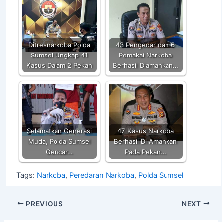
A
b
Li
p
o
n
p
o
k
k
Ditresnarkoba Polda
43 Pengedar dan 6
Sumsel Ungkap 41
Pemakai Narkoba
Kasus Dalam 2 Pekan
Berhasil Diamankan…
Selamatkan Generasi
47 Kasus Narkoba
Muda, Polda Sumsel
Berhasil Di Amankan
Gencar…
Pada Pekan…
Tags:
Narkoba
,
Peredaran Narkoba
,
Polda Sumsel
PREVIOUS
NEXT