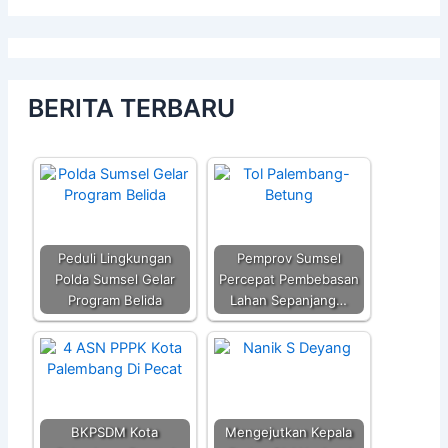
BERITA TERBARU
Peduli Lingkungan
Pemprov Sumsel
Polda Sumsel Gelar
Percepat Pembebasan
Program Belida
Lahan Sepanjang…
BKPSDM Kota
Mengejutkan Kepala