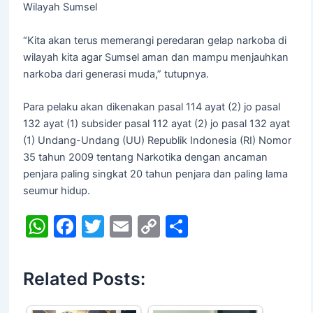
Wilayah Sumsel
“Kita akan terus memerangi peredaran gelap narkoba di
wilayah kita agar Sumsel aman dan mampu menjauhkan
narkoba dari generasi muda,” tutupnya.
Para pelaku akan dikenakan pasal 114 ayat (2) jo pasal
132 ayat (1) subsider pasal 112 ayat (2) jo pasal 132 ayat
(1) Undang-Undang (UU) Republik Indonesia (RI) Nomor
35 tahun 2009 tentang Narkotika dengan ancaman
penjara paling singkat 20 tahun penjara dan paling lama
seumur hidup.
W
F
T
E
C
S
h
a
w
m
o
h
at
c
itt
ai
p
ar
Related Posts:
s
e
er
l
y
e