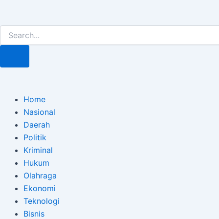
Lewati
Post
ke
navigation
Search
Search
konten
Home
Nasional
Daerah
Politik
Kriminal
Hukum
Olahraga
Ekonomi
Teknologi
Bisnis