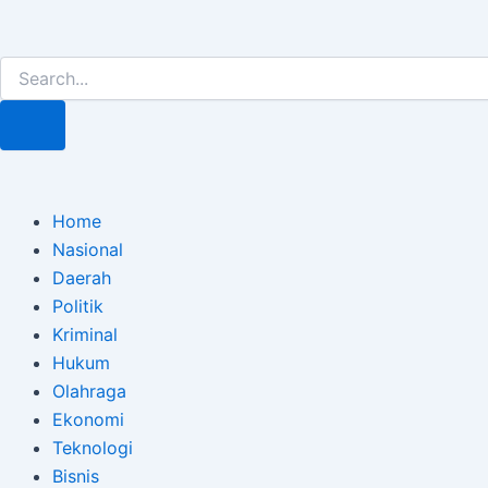
Lewati
Post
ke
navigation
Search
Search
konten
Home
Nasional
Daerah
Politik
Kriminal
Hukum
Olahraga
Ekonomi
Teknologi
Bisnis