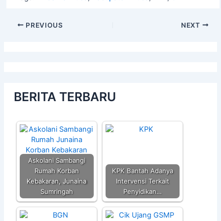
PREVIOUS
NEXT
BERITA TERBARU
Askolani Sambangi
Rumah Korban
KPK Bantah Adanya
Kebakaran, Junaina
Intervensi Terkait
Sumringah
Penyidikan…