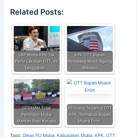
at
c
itt
ai
p
ar
Related Posts:
s
e
er
l
y
e
A
b
Li
p
o
n
p
o
k
k
LBP Minta KPK Tak
KPK OTT Bupati
Perlu Lakukan OTT, Ini
Pemalang Mukti Agung
Tanggapan…
Wibowo
GERAMM Tolak
10 Orang Terjaring OTT
Pemimpin Muba
KPK, Termasuk Bupati
Mantan Napi Korupsi
Muara Enim
Tags:
Dinas PU Muba
,
Kabupaten Muba
,
KPK
,
OTT