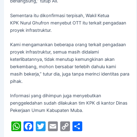
berlangsung,” tutup Ali.
Sementara itu dikonfirmasi terpisah, Wakil Ketua
KPK Nurul Ghufron menyebut OTT itu terkait pengadaan
proyek infrastruktur.
Kami mengamankan beberapa orang terkait pengadaan
proyek infrastruktur, semua masih didalami
keterlibatannya, tidak menutup kemungkinan akan
berkembang, mohon bersabar terlebih dahulu kami
masih bekerja,” tutur dia, juga tanpa merinci identitas para
pihak.
Informasi yang dihimpun juga menyebutkan
penggeledahan sudah dilakukan tim KPK di kantor Dinas
Pekerjaan Umum Kabupaten Muba.
W
F
T
E
C
S
h
a
w
m
o
h