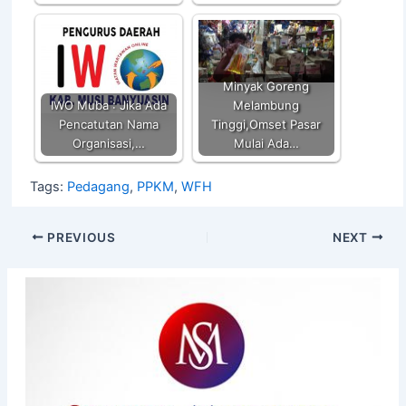
Minyak Goreng
IWO Muba : Jika Ada
Melambung
Pencatutan Nama
Tinggi,Omset Pasar
Organisasi,…
Mulai Ada…
Tags:
Pedagang
,
PPKM
,
WFH
PREVIOUS
NEXT