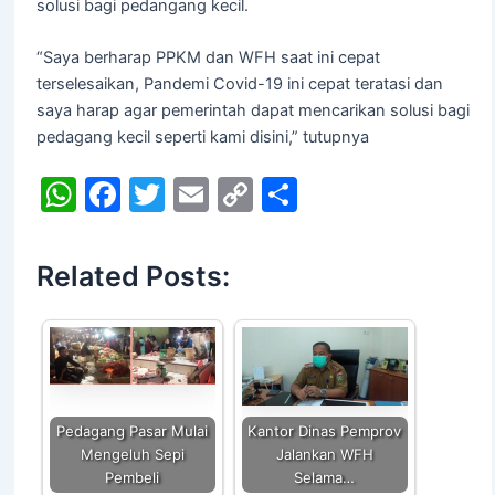
solusi bagi pedangang kecil.
“Saya berharap PPKM dan WFH saat ini cepat
terselesaikan, Pandemi Covid-19 ini cepat teratasi dan
saya harap agar pemerintah dapat mencarikan solusi bagi
pedagang kecil seperti kami disini,” tutupnya
W
F
T
E
C
S
h
a
w
m
o
h
at
c
itt
ai
p
ar
Related Posts:
s
e
er
l
y
e
A
b
Li
p
o
n
p
o
k
k
Pedagang Pasar Mulai
Kantor Dinas Pemprov
Mengeluh Sepi
Jalankan WFH
Pembeli
Selama…