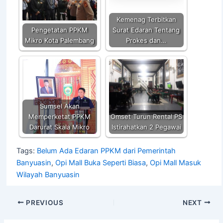
p
o
k
k
Kemenag Terbitkan
Pengetatan PPKM
Surat Edaran Tentang
Mikro Kota Palembang
Prokes dan…
Sumsel Akan
Memperketat PPKM
Omset Turun Rental PS
Darurat Skala Mikro
Istirahatkan 2 Pegawai
Tags:
Belum Ada Edaran PPKM dari Pemerintah
Banyuasin
,
Opi Mall Buka Seperti Biasa
,
Opi Mall Masuk
Wilayah Banyuasin
PREVIOUS
NEXT