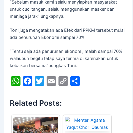
“Sebelum masuk kami selalu menyiapkan masyarakat
untuk cuci tangan, selalu menggunakan masker dan
menjaga jarak” ungkapnya.
Toni juga mengatakan ada Efek dari PPKM tersebut mulai
ada penurunan Ekonomi sampai 70%
“Tentu saja ada penurunan ekonomi, malah sampai 70%
walaupun begitu tetap saya terima di karenakan untuk
kebaikan bersama”pungkas Toni.
W
F
T
E
C
S
h
a
w
m
o
h
at
c
itt
ai
p
ar
Related Posts:
s
e
er
l
y
e
A
b
Li
p
o
n