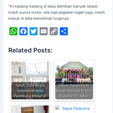
“Ini kadang-kadang di desa demikian banyak terjadi,
masih punya motor, ada saja pegawai negeri juga, masih
masuk di data kemiskinan”ucapnya.
W
F
T
E
C
S
h
a
w
m
o
h
at
c
itt
ai
p
ar
Related Posts:
s
e
er
l
y
e
A
b
Li
p
o
n
p
o
k
k
Tahun 2024 Angka
Pidato Paripurna Pj
Kemiskinan Kota
Bupati Apriyadi Di HUT
Palembang Menurun
Muba Ke-67 Tahun