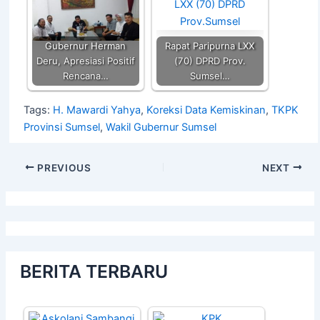
Gubernur Herman
Rapat Paripurna LXX
Deru, Apresiasi Positif
(70) DPRD Prov.
Rencana…
Sumsel…
Tags:
H. Mawardi Yahya
,
Koreksi Data Kemiskinan
,
TKPK
Provinsi Sumsel
,
Wakil Gubernur Sumsel
PREVIOUS
NEXT
BERITA TERBARU