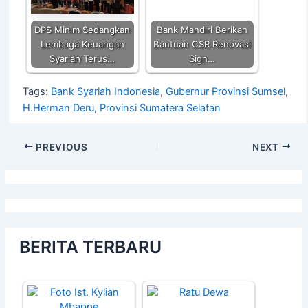
DPS Minim Sedangkan
Bank Mandiri Berikan
Lembaga Keuangan
Bantuan CSR Renovasi
Syariah Terus…
Sign…
Tags:
Bank Syariah Indonesia
,
Gubernur Provinsi Sumsel
,
H.Herman Deru
,
Provinsi Sumatera Selatan
PREVIOUS
NEXT
BERITA TERBARU