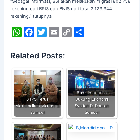
“Sebagai informasi, BSI akan melakukan migrasi 802.758
rekening dari BRIS dan BNIS dari total 2.123.344
rekening,” tutupnya
W
F
T
E
C
S
h
a
w
m
o
h
at
c
itt
ai
p
ar
Related Posts:
s
e
er
l
y
e
A
b
Li
p
o
n
p
o
k
Bank Indonesia
k
BTPS Terus
Dukung Ekonomi
Maksimalkan Market di
Syariah Di Daerah
Sumsel
Sumsel