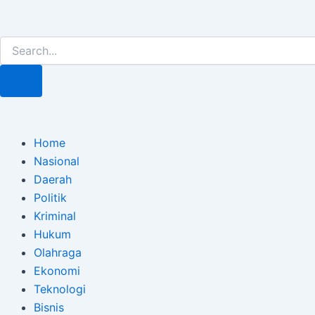
Lewati
Post
ke
navigation
Search
Search
konten
Home
Nasional
Daerah
Politik
Kriminal
Hukum
Olahraga
Ekonomi
Teknologi
Bisnis