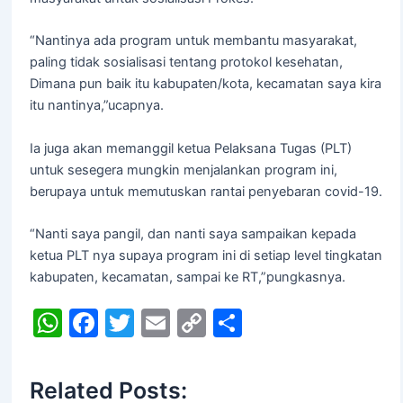
“Nantinya ada program untuk membantu masyarakat,
paling tidak sosialisasi tentang protokol kesehatan,
Dimana pun baik itu kabupaten/kota, kecamatan saya kira
itu nantinya,”ucapnya.
Ia juga akan memanggil ketua Pelaksana Tugas (PLT)
untuk sesegera mungkin menjalankan program ini,
berupaya untuk memutuskan rantai penyebaran covid-19.
“Nanti saya pangil, dan nanti saya sampaikan kepada
ketua PLT nya supaya program ini di setiap level tingkatan
kabupaten, kecamatan, sampai ke RT,”pungkasnya.
W
F
T
E
C
S
h
a
w
m
o
h
at
c
itt
ai
p
ar
Related Posts: