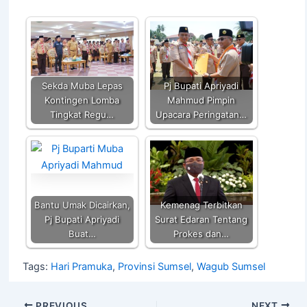
s
e
er
l
y
e
A
b
Li
p
o
n
p
o
k
k
Sekda Muba Lepas
Pj Bupati Apriyadi
Kontingen Lomba
Mahmud Pimpin
Tingkat Regu…
Upacara Peringatan…
Bantu Umak Dicairkan,
Kemenag Terbitkan
Pj Bupati Apriyadi
Surat Edaran Tentang
Buat…
Prokes dan…
Tags:
Hari Pramuka
,
Provinsi Sumsel
,
Wagub Sumsel
PREVIOUS
NEXT