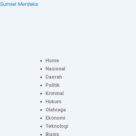
Lewati
Post
Sumsel Merdeka
ke
navigation
konten
Home
Nasional
Daerah
Politik
Kriminal
Hukum
Olahraga
Ekonomi
Teknologi
Bisnis