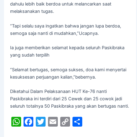
dahulu lebih baik berdoa untuk melancarkan saat
melaksanakan tugas.
“Tapi selalu saya ingatkan bahwa jangan lupa berdoa,
semoga saja nanti di mudahkan,”Ucapnya.
Ia juga memberikan selamat kepada seluruh Paskibraka
yang sudah terpilih
“Selamat bertugas, semoga sukses, doa kami menyertai
kesuksesan perjuangan kalian,”bebernya.
Diketahui Dalam Pelaksanaan HUT Ke-76 nanti
Paskibraka ini terdiri dari 25 Cewek dan 25 cowok jadi
seluruh totalnya 50 Paskibraka yang akan bertugas nanti.
W
F
T
E
C
S
h
a
w
m
o
h