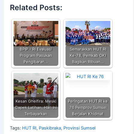
at
c
itt
ai
p
ar
Related Posts:
s
e
er
l
y
e
A
b
Li
p
o
n
p
o
k
k
BPIP - RI Evaluasi
Semarakkan HUT RI
Program Pasukan
Ke-78, Pemkab OKI
Pengibaran…
Bagikan Ribuan…
Kesan Gheifira: Meski
Peringatan HUT RI ke
Capek Latihan, Hari Ini
76 Pemprov Sumsel
Terbayarkan
Berjalan Khidmat
Tags:
HUT RI
,
Paskibraka
,
Provinsi Sumsel