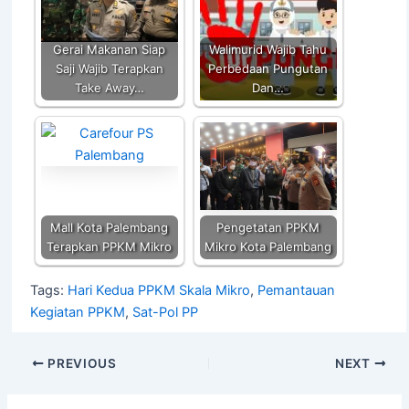
p
o
k
k
Gerai Makanan Siap
Walimurid Wajib Tahu
Saji Wajib Terapkan
Perbedaan Pungutan
Take Away…
Dan…
Mall Kota Palembang
Pengetatan PPKM
Terapkan PPKM Mikro
Mikro Kota Palembang
Tags:
Hari Kedua PPKM Skala Mikro
,
Pemantauan
Kegiatan PPKM
,
Sat-Pol PP
PREVIOUS
NEXT