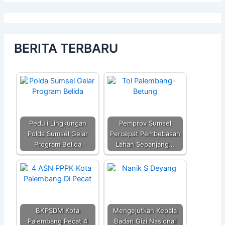
BERITA TERBARU
Peduli Lingkungan
Pemprov Sumsel
Polda Sumsel Gelar
Percepat Pembebasan
Program Belida
Lahan Sepanjang…
BKPSDM Kota
Mengejutkan Kepala
Palembang Pecat 4
Badan Gizi Nasional