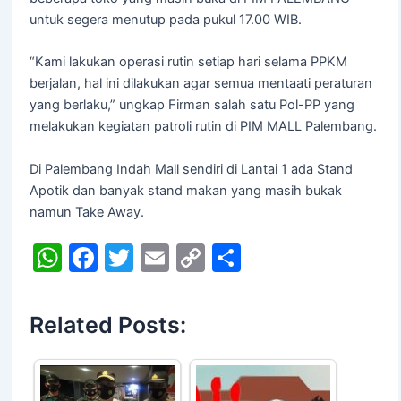
untuk segera menutup pada pukul 17.00 WIB.
“Kami lakukan operasi rutin setiap hari selama PPKM
berjalan, hal ini dilakukan agar semua mentaati peraturan
yang berlaku,” ungkap Firman salah satu Pol-PP yang
melakukan kegiatan patroli rutin di PIM MALL Palembang.
Di Palembang Indah Mall sendiri di Lantai 1 ada Stand
Apotik dan banyak stand makan yang masih bukak
namun Take Away.
W
F
T
E
C
S
h
a
w
m
o
h
at
c
itt
ai
p
ar
Related Posts:
s
e
er
l
y
e
A
b
Li
p
o
n