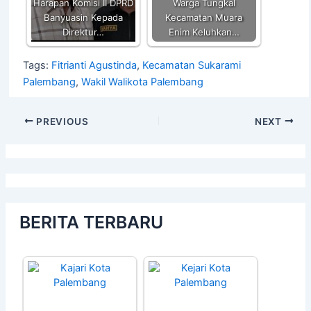
Harapan Komisi II DPRD
Warga Tungkal
Banyuasin Kepada
Kecamatan Muara
Direktur…
Enim Keluhkan…
Tags:
Fitrianti Agustinda
,
Kecamatan Sukarami
Palembang
,
Wakil Walikota Palembang
PREVIOUS
NEXT
BERITA TERBARU