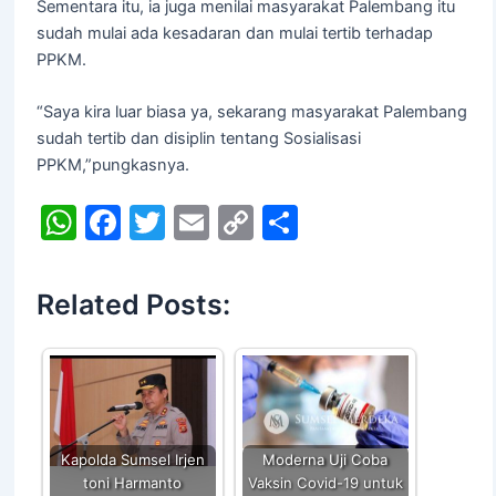
Sementara itu, ia juga menilai masyarakat Palembang itu
sudah mulai ada kesadaran dan mulai tertib terhadap
PPKM.
“Saya kira luar biasa ya, sekarang masyarakat Palembang
sudah tertib dan disiplin tentang Sosialisasi
PPKM,”pungkasnya.
W
F
T
E
C
S
h
a
w
m
o
h
at
c
itt
ai
p
ar
Related Posts:
s
e
er
l
y
e
A
b
Li
p
o
n
p
o
k
k
Kapolda Sumsel Irjen
Moderna Uji Coba
toni Harmanto
Vaksin Covid-19 untuk