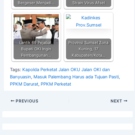
Bergeser Menjadi…
Strain Virus Afsel
Lantik 69 Pejabat,
Provinsi Sumsel Zona
Bupati OKI Ingin
Kuning, 17
Pembangunan…
Kabupaten/Kota…
Tags:
Kapolda Perketat Jalan OKU Jalan OKI dan
Banyuasin
,
Masuk Palembang Harus ada Tujuan Pasti
,
PPKM Darurat
,
PPKM Perketat
PREVIOUS
NEXT