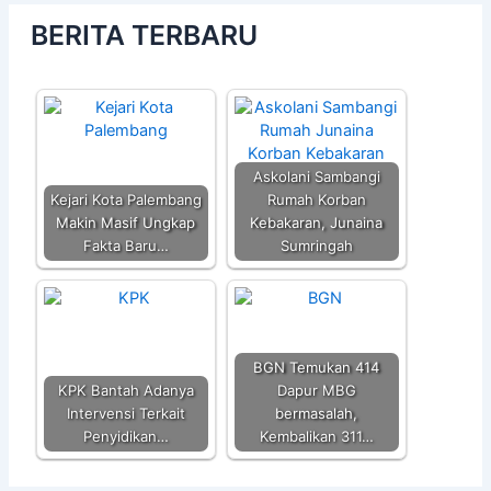
BERITA TERBARU
Askolani Sambangi
Kejari Kota Palembang
Rumah Korban
Makin Masif Ungkap
Kebakaran, Junaina
Fakta Baru…
Sumringah
BGN Temukan 414
KPK Bantah Adanya
Dapur MBG
Intervensi Terkait
bermasalah,
Penyidikan…
Kembalikan 311…